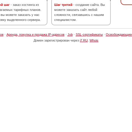
ой шаг
- заказ хостинга из
Шаг третий
- создание сайта. Вы
агаемых тарифных планов.
можете заказать сайт любой
 вы можете заказать у нас
сложности, связавшись с нашим
овку выделенного сервера.
специалистом.
ов
·
Аренда, покупка и продажа IP-адресов
·
Job
·
SSL-сертификаты
·
Освобождающие
Домен зарегистрирован через
i7.RU
.
Whois