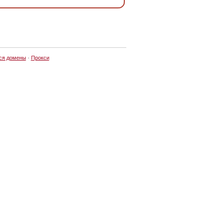
ся домены
·
Прокси