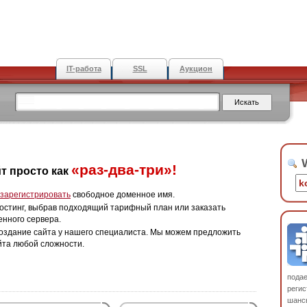
IT-работа
SSL
Аукцион
W
«раз-два-три»!
т просто как
зарегистрировать
свободное доменное имя.
остинг, выбрав подходящий тарифный план или заказать
енного сервера.
оздание сайта у нашего специалиста. Мы можем предложить
йта любой сложности.
пода
регис
шанс