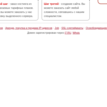
ой шаг
- заказ хостинга из
Шаг третий
- создание сайта. Вы
агаемых тарифных планов.
можете заказать сайт любой
 вы можете заказать у нас
сложности, связавшись с нашим
овку выделенного сервера.
специалистом.
ов
·
Аренда, покупка и продажа IP-адресов
·
Job
·
SSL-сертификаты
·
Освобождающие
Домен зарегистрирован через
i7.RU
.
Whois