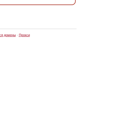
ся домены
·
Прокси