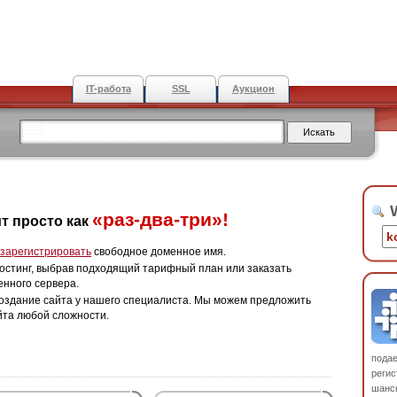
IT-работа
SSL
Аукцион
W
«раз-два-три»!
т просто как
зарегистрировать
свободное доменное имя.
остинг, выбрав подходящий тарифный план или заказать
енного сервера.
оздание сайта у нашего специалиста. Мы можем предложить
йта любой сложности.
пода
регис
шанс